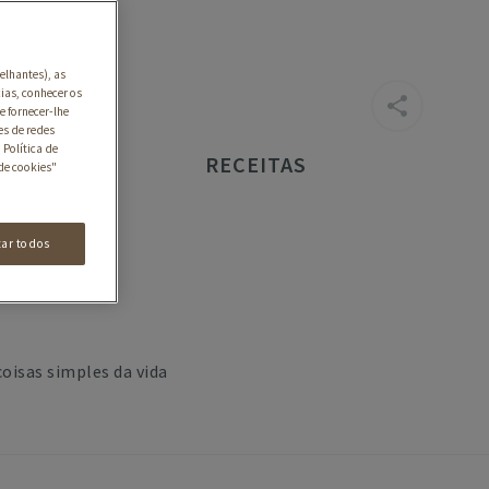
elhantes), as
ias, conhecer os
e fornecer-lhe
es de redes
 Política de
RECEITAS
de cookies"
tar todos
oisas simples da vida