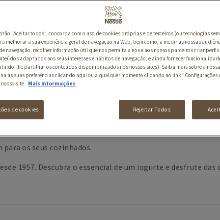
botão "Aceitar todos", concorda com o uso de cookies próprias e de terceiros (ou tecnologias sem
a melhorar a sua experiência geral de navegação na Web, bem como, a medir as nossas audiênc
de navegação, recolher informação útil que nos permita a nós e aos nossos parceiros criar perfis 
nteúdos adaptados aos seus interesses e hábitos de navegação, e ainda fornecer funcionalidad
itindo-lhe partilhar os conteúdos disponibilizados nos nossos sites). Saiba mais sobre a nossa
PRODUTOS
ina as suas preferências clicando aqui ou a qualquer momento clicando no link "Configurações 
 nosso site.
Mais informações
ções de cookies
Rejeitar Todos
Acei
 para os seus cozinhados.
sde 1957. Descubra o essencial de um iogurte e desfrute das c