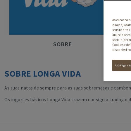
Ao clicar no 
quais ajudam 
seus hábitos 
anúncios e co
sociais (perm
SOBRE
Cookies e def
disponível no
Configura
SOBRE LONGA VIDA
As suas natas de sempre para as suas sobremesas e também
Os iogurtes básicos Longa Vida trazem consigo a tradição de