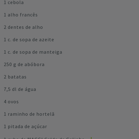
1 cebola
1 alho francês
2 dentes de alho
1 c. de sopa de azeite
1 c. de sopa de manteiga
250 g de abóbora
2 batatas
7,5 dl de água
4 ovos
1 raminho de hortelã
1 pitada de açúcar