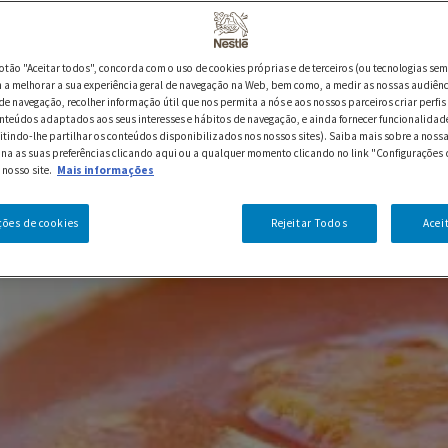
botão "Aceitar todos", concorda com o uso de cookies próprias e de terceiros (ou tecnologias sem
a melhorar a sua experiência geral de navegação na Web, bem como, a medir as nossas audiênc
de navegação, recolher informação útil que nos permita a nós e aos nossos parceiros criar perfis 
nteúdos adaptados aos seus interesses e hábitos de navegação, e ainda fornecer funcionalidad
itindo-lhe partilhar os conteúdos disponibilizados nos nossos sites). Saiba mais sobre a nossa
ina as suas preferências clicando aqui ou a qualquer momento clicando no link "Configurações 
 nosso site.
Mais informações
ções de cookies
Rejeitar Todos
Acei