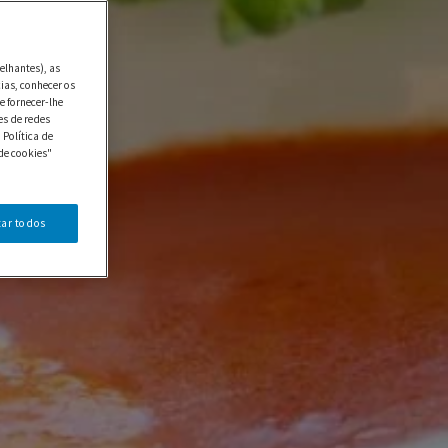
elhantes), as
ias, conhecer os
e fornecer-lhe
es de redes
 Política de
de cookies"
tar todos