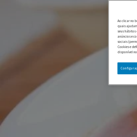
Ao clicar no 
quais ajudam 
seus hábitos 
anúncios e co
sociais (perm
Cookies e def
disponível no
Configura