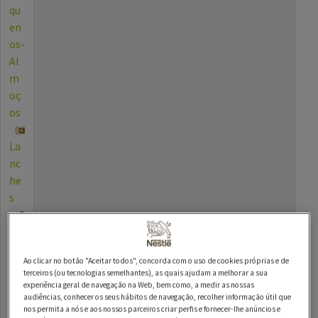
qu
en
os-
Al
m
oç
os
La
nc
he
s
Be
bid
Ao clicar no botão "Aceitar todos", concorda com o uso de cookies próprias e de
as
terceiros (ou tecnologias semelhantes), as quais ajudam a melhorar a sua
experiência geral de navegação na Web, bem como, a medir as nossas
Die
audiências, conhecer os seus hábitos de navegação, recolher informação útil que
nos permita a nós e aos nossos parceiros criar perfis e fornecer-lhe anúncios e
tas