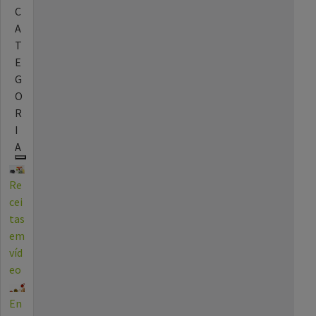
C
A
T
E
G
O
R
I
A
Re
cei
tas
em
víd
eo
En