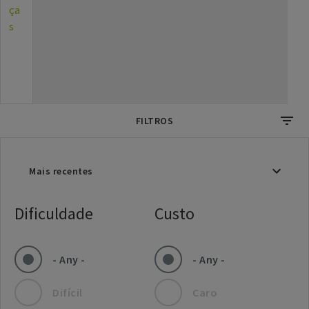
ça
s
FILTROS
Dificuldade
Custo
- Any -
- Any -
Difícil
Caro