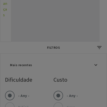
an
ça
s
FILTROS
Dificuldade
Custo
- Any -
- Any -
Difícil
Caro