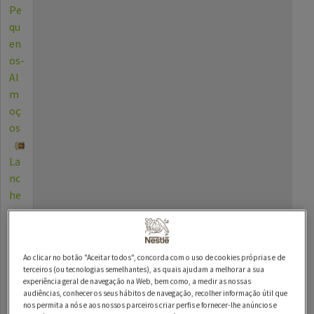
Pe
qu
en
os-
Al
m
oç
os
La
nc
he
s
Be
Ao clicar no botão "Aceitar todos", concorda com o uso de cookies próprias e de
bid
terceiros (ou tecnologias semelhantes), as quais ajudam a melhorar a sua
as
experiência geral de navegação na Web, bem como, a medir as nossas
audiências, conhecer os seus hábitos de navegação, recolher informação útil que
nos permita a nós e aos nossos parceiros criar perfis e fornecer-lhe anúncios e
Die