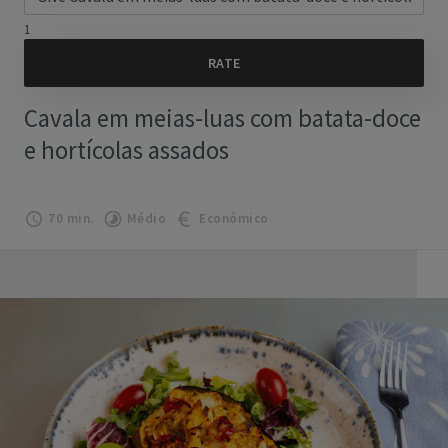
1
Cavala em meias-luas com batata-doce
e hortícolas assados
70 min.
Médio
Económico