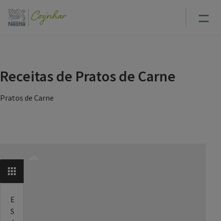
Passar
para
o
conteúdo
principal
Receitas de Pratos de Carne
Pratos de Carne
SELECIONAR CATEGORIA
E
S