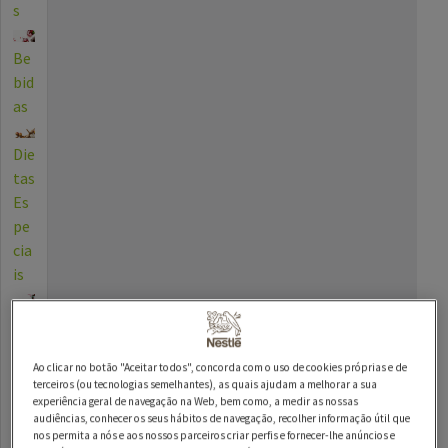
s
Be
bid
as
Die
tas
Es
pe
cia
is
Oc
asi
õe
Ao clicar no botão "Aceitar todos", concorda com o uso de cookies próprias e de
terceiros (ou tecnologias semelhantes), as quais ajudam a melhorar a sua
s
experiência geral de navegação na Web, bem como, a medir as nossas
Es
audiências, conhecer os seus hábitos de navegação, recolher informação útil que
nos permita a nós e aos nossos parceiros criar perfis e fornecer-lhe anúncios e
pe