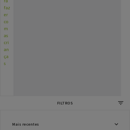
ra
faz
er
co
m
as
cri
an
ça
s
FILTROS