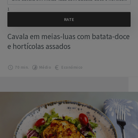
1
Cavala em meias-luas com batata-doce
e hortícolas assados
70 min.
Médio
Económico