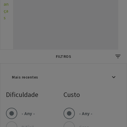
an
ça
s
FILTROS
Dificuldade
Custo
- Any -
- Any -
Difícil
Caro