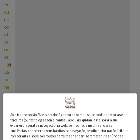
Pe
qu
en
os-
Al
m
oç
os
La
nc
he
s
Be
Ao clicar no botão "Aceitar todos", concorda com o uso de cookies próprias e de
bid
terceiros (ou tecnologias semelhantes), as quais ajudam a melhorar a sua
as
experiência geral de navegação na Web, bem como, a medir as nossas
audiências, conhecer os seus hábitos de navegação, recolher informação útil que
nos permita a nós e aos nossos parceiros criar perfis e fornecer-lhe anúncios e
Die