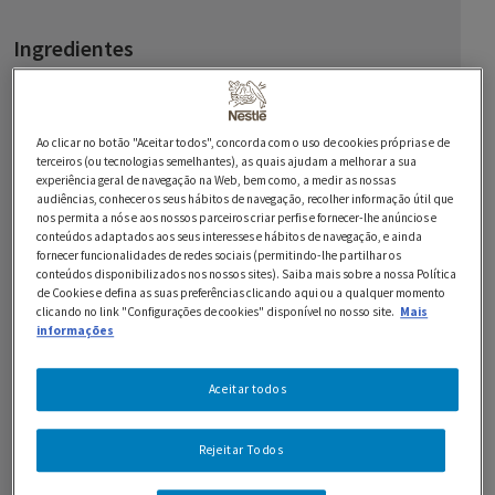
Ingredientes
500 g de peito de frango
1 embalagem de MAGGI Air Fryer Fajitas
Ao clicar no botão "Aceitar todos", concorda com o uso de cookies próprias e de
terceiros (ou tecnologias semelhantes), as quais ajudam a melhorar a sua
experiência geral de navegação na Web, bem como, a medir as nossas
160 g de Cebola roxa
audiências, conhecer os seus hábitos de navegação, recolher informação útil que
nos permita a nós e aos nossos parceiros criar perfis e fornecer-lhe anúncios e
400 g de pimentos vermelhos e/ou amarelos
conteúdos adaptados aos seus interesses e hábitos de navegação, e ainda
fornecer funcionalidades de redes sociais (permitindo-lhe partilhar os
Tortilhas para servir
conteúdos disponibilizados nos nossos sites). Saiba mais sobre a nossa Política
de Cookies e defina as suas preferências clicando aqui ou a qualquer momento
clicando no link "Configurações de cookies" disponível no nosso site.
Mais
1 Cebola pequena
informações
1 Jalapeño
Aceitar todos
1/4 chávena de sumo de lima
1 colher de chá de sal
Rejeitar Todos
8 tomates pequenos ou 4 grandes bem maduros