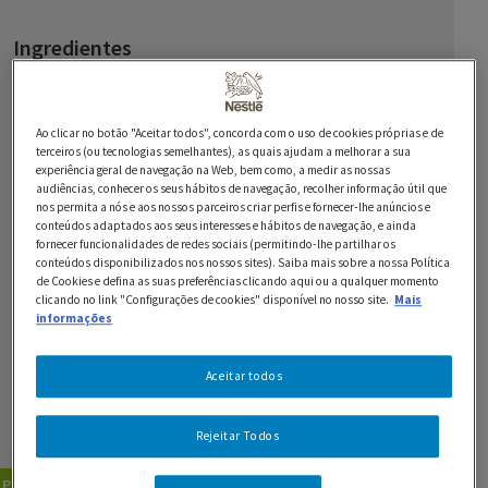
Ingredientes
8 colheres de sopa de molho MAGGI
Ao clicar no botão "Aceitar todos", concorda com o uso de cookies próprias e de
200 g de massa penne
terceiros (ou tecnologias semelhantes), as quais ajudam a melhorar a sua
experiência geral de navegação na Web, bem como, a medir as nossas
100 g de rúcula
audiências, conhecer os seus hábitos de navegação, recolher informação útil que
nos permita a nós e aos nossos parceiros criar perfis e fornecer-lhe anúncios e
200 g de curgete
conteúdos adaptados aos seus interesses e hábitos de navegação, e ainda
fornecer funcionalidades de redes sociais (permitindo-lhe partilhar os
conteúdos disponibilizados nos nossos sites). Saiba mais sobre a nossa Política
200 g de cebola
de Cookies e defina as suas preferências clicando aqui ou a qualquer momento
clicando no link "Configurações de cookies" disponível no nosso site.
Mais
100 g de queijo feta ou queijo de cabra suave
informações
150 g de tomates secos em azeite
Aceitar todos
2 ramos de salsa fresca
Rejeitar Todos
8 colheres de sopa de azeite virgem extra
Pratos Principais
Saladas