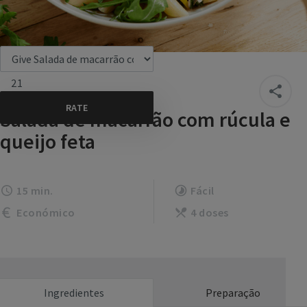
21
Salada de macarrão com rúcula e
queijo feta
15 min.
Fácil
Económico
4 doses
Ingredientes
Preparação