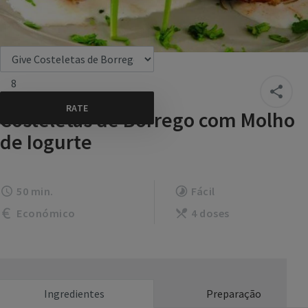
8
Costeletas de Borrego com Molho
de Iogurte
50 min.
Fácil
Económico
4 doses
Ingredientes
Preparação