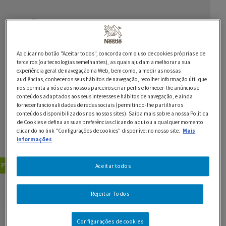
Ingredientes
8 costeletas de borrego
Ao clicar no botão "Aceitar todos", concorda com o uso de cookies próprias e de
2 c. de sopa de manteiga
terceiros (ou tecnologias semelhantes), as quais ajudam a melhorar a sua
experiência geral de navegação na Web, bem como, a medir as nossas
audiências, conhecer os seus hábitos de navegação, recolher informação útil que
1 pepino
nos permita a nós e aos nossos parceiros criar perfis e fornecer-lhe anúncios e
conteúdos adaptados aos seus interesses e hábitos de navegação, e ainda
2 iogurtes LONGA VIDA Natural
fornecer funcionalidades de redes sociais (permitindo-lhe partilhar os
conteúdos disponibilizados nos nossos sites). Saiba mais sobre a nossa Política
de Cookies e defina as suas preferências clicando aqui ou a qualquer momento
2 c. de sopa de Natas Longa Vida Original
clicando no link "Configurações de cookies" disponível no nosso site.
Mais
informações
quartos de limão e salsa para decorar
Pratos Principais
Pratos de Carne
Aceitar todos
GUARDAR RECEITA
Rejeitar Todos
Configurações de cookies