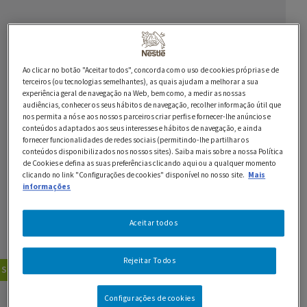
Ingredientes
1 abacaxi
Ao clicar no botão "Aceitar todos", concorda com o uso de cookies próprias e de
terceiros (ou tecnologias semelhantes), as quais ajudam a melhorar a sua
1 manga
experiência geral de navegação na Web, bem como, a medir as nossas
audiências, conhecer os seus hábitos de navegação, recolher informação útil que
100 g de Chocolate Preto 70% NESTLÉ Sobremesas
nos permita a nós e aos nossos parceiros criar perfis e fornecer-lhe anúncios e
conteúdos adaptados aos seus interesses e hábitos de navegação, e ainda
fornecer funcionalidades de redes sociais (permitindo-lhe partilhar os
conteúdos disponibilizados nos nossos sites). Saiba mais sobre a nossa Política
30 g de açúcar
de Cookies e defina as suas preferências clicando aqui ou a qualquer momento
clicando no link "Configurações de cookies" disponível no nosso site.
Mais
2 c. de sopa de nozes pecan
informações
150 ml de Natas LONGA VIDA para bater
Aceitar todos
20 folhas de menta
Rejeitar Todos
Sobremesas
Doces de Colher
GUARDAR RECEITA
Configurações de cookies