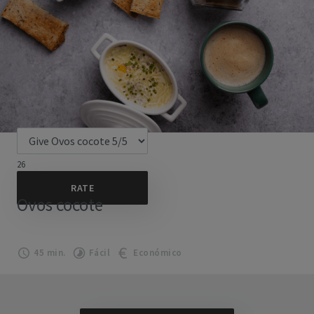
26
Ovos cocote
45 min.
Fácil
Económico