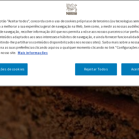
botão "Aceitar todos", concorda com o uso de cookies próprias e de terceiros (ou tecnologias sem
a melhorar a sua experiência geral de navegação na Web, bem como, a medir as nossas audiênc
de navegação, recolher informação útil que nos permita a nós e aos nossos parceiros criar perfis 
nteúdos adaptados aos seus interesses e hábitos de navegação, e ainda fornecer funcionalidad
itindo-lhe partilhar os conteúdos disponibilizados nos nossos sites). Saiba mais sobre a nossa
ina as suas preferências clicando aqui ou a qualquer momento clicando no link "Configurações 
 nosso site.
Mais informações
ções de cookies
Rejeitar Todos
Acei