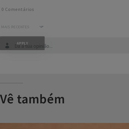
0
Comentários
Dá a tua opinião...
Vê também