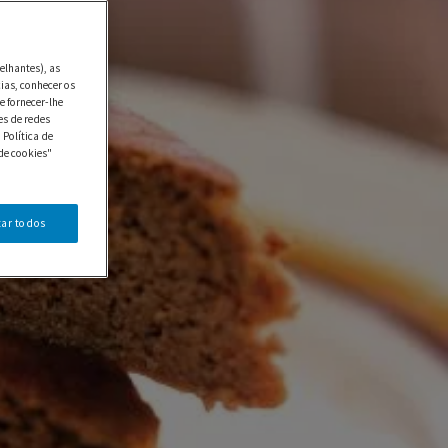
elhantes), as
ias, conhecer os
e fornecer-lhe
es de redes
 Política de
de cookies"
tar todos