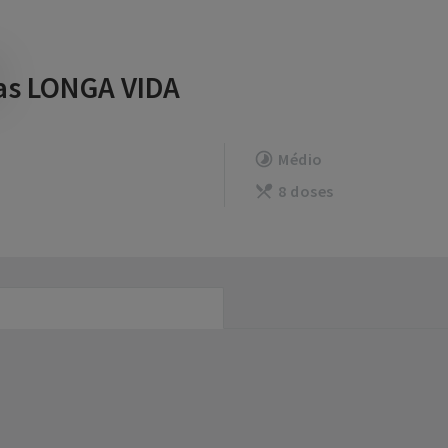
as LONGA VIDA
Médio
8 doses