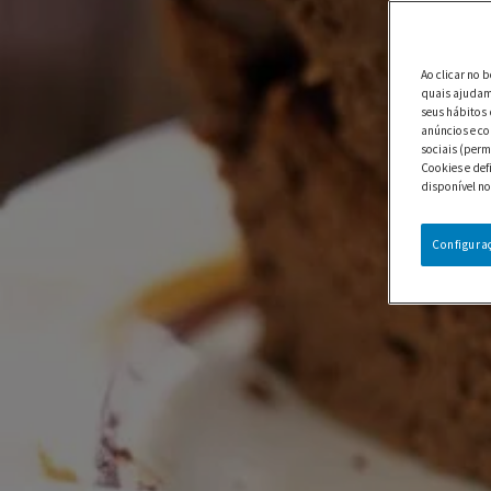
Ao clicar no 
quais ajudam 
seus hábitos 
anúncios e co
sociais (perm
Cookies e def
disponível no
Configura