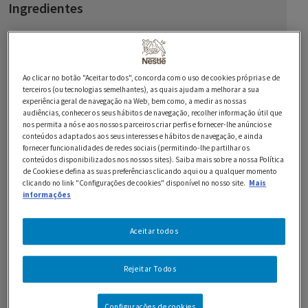
Ingredientes
250 g de Chocolate Preto 70% NESTLÉ Sobremesas
Ao clicar no botão "Aceitar todos", concorda com o uso de cookies próprias e de
6 ovos
terceiros (ou tecnologias semelhantes), as quais ajudam a melhorar a sua
experiência geral de navegação na Web, bem como, a medir as nossas
350 g de farinha
audiências, conhecer os seus hábitos de navegação, recolher informação útil que
nos permita a nós e aos nossos parceiros criar perfis e fornecer-lhe anúncios e
conteúdos adaptados aos seus interesses e hábitos de navegação, e ainda
16 g de levedura em pó
fornecer funcionalidades de redes sociais (permitindo-lhe partilhar os
conteúdos disponibilizados nos nossos sites). Saiba mais sobre a nossa Política
200 g de açúcar
de Cookies e defina as suas preferências clicando aqui ou a qualquer momento
clicando no link "Configurações de cookies" disponível no nosso site.
Mais
175 g de manteiga
informações
300 ml de leite
Aceitar todos
100 ml de Natas LONGA VIDA para bater
Rejeitar Todos
100 g de Chocolate Preto 70% NESTLÉ Sobremesas
Configurações de cookies