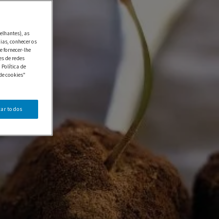
elhantes), as
ias, conhecer os
e fornecer-lhe
es de redes
 Política de
de cookies"
tar todos