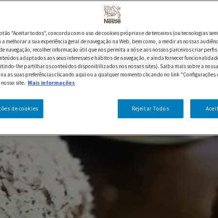
botão "Aceitar todos", concorda com o uso de cookies próprias e de terceiros (ou tecnologias sem
a melhorar a sua experiência geral de navegação na Web, bem como, a medir as nossas audiênc
de navegação, recolher informação útil que nos permita a nós e aos nossos parceiros criar perfis 
nteúdos adaptados aos seus interesses e hábitos de navegação, e ainda fornecer funcionalidad
itindo-lhe partilhar os conteúdos disponibilizados nos nossos sites). Saiba mais sobre a nossa
ina as suas preferências clicando aqui ou a qualquer momento clicando no link "Configurações 
 nosso site.
Mais informações
ções de cookies
Rejeitar Todos
Acei