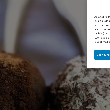
Ao clicar no 
quais ajudam 
seus hábitos 
anúncios e co
sociais (perm
Cookies e def
disponível no
Configura