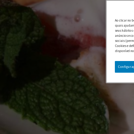
Ao clicar no 
quais ajudam 
seus hábitos 
anúncios e co
sociais (perm
Cookies e def
disponível no
Configura