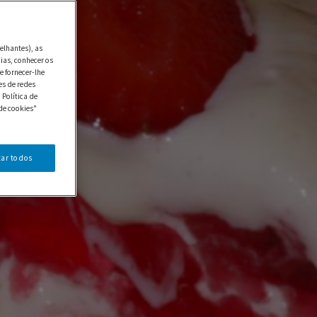
elhantes), as
ias, conhecer os
e fornecer-lhe
es de redes
 Política de
de cookies"
tar todos