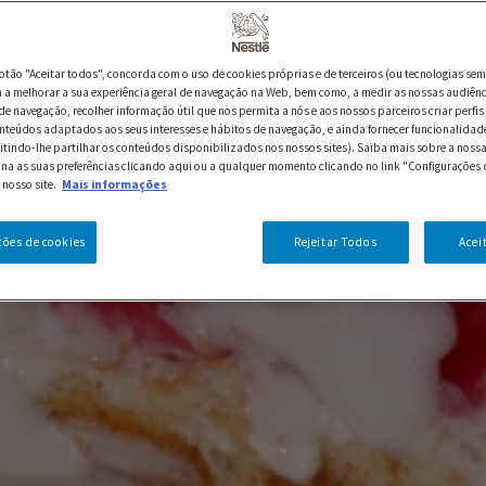
botão "Aceitar todos", concorda com o uso de cookies próprias e de terceiros (ou tecnologias sem
a melhorar a sua experiência geral de navegação na Web, bem como, a medir as nossas audiênc
de navegação, recolher informação útil que nos permita a nós e aos nossos parceiros criar perfis 
nteúdos adaptados aos seus interesses e hábitos de navegação, e ainda fornecer funcionalidad
itindo-lhe partilhar os conteúdos disponibilizados nos nossos sites). Saiba mais sobre a nossa
ina as suas preferências clicando aqui ou a qualquer momento clicando no link "Configurações 
 nosso site.
Mais informações
ções de cookies
Rejeitar Todos
Acei