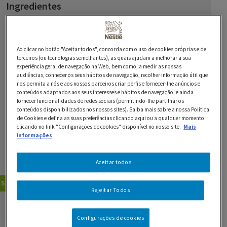
Ingredientes
200 g de Chocolate Preto 70% NESTLÉ Sobremesas
Ao clicar no botão "Aceitar todos", concorda com o uso de cookies próprias e de
terceiros (ou tecnologias semelhantes), as quais ajudam a melhorar a sua
5 ovos
experiência geral de navegação na Web, bem como, a medir as nossas
audiências, conhecer os seus hábitos de navegação, recolher informação útil que
100 g de farinha de amêndoa
nos permita a nós e aos nossos parceiros criar perfis e fornecer-lhe anúncios e
conteúdos adaptados aos seus interesses e hábitos de navegação, e ainda
125 g de açúcar
fornecer funcionalidades de redes sociais (permitindo-lhe partilhar os
conteúdos disponibilizados nos nossos sites). Saiba mais sobre a nossa Política
de Cookies e defina as suas preferências clicando aqui ou a qualquer momento
200 ml de Natas LONGA VIDA para bater
clicando no link "Configurações de cookies" disponível no nosso site.
Mais
informações
groselha q.b.
Aceitar todos
4 c. de sopa de compota
Sobremesas
Bolos
Rejeitar Todos
GUARDAR RECEITA
Configurações de cookies