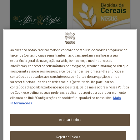
Ao clicar no botão "Aceitar todos", concorda com o uso de cookies próprias e de
CHOCOLATES
CAFÉS E BEBIDAS
terceiros (ou tecnologias semelhantes), as quais ajudam a melhorar a sua
experiência geral de navegação na Web, bem como, a medir as nossas
audiências, conhecer os seus hábitos de navegação, recolher informação útil que
nos permita a nós e aos nossos parceiros criar perfis e fornecer-lhe anúncios e
conteúdos adaptados aos seus interesses e hábitos de navegação, e ainda
fornecer funcionalidades de redes sociais (permitindo-lhe partilhar os
conteúdos disponibilizados nos nossos sites). Saiba mais sobre a nossa Política
de Cookies e defina as suas preferências clicando aqui ou a qualquer momento
clicando no link "Configurações de cookies" disponível no nosso site.
Mais
informações
Aceitar todos
CAFÉS E BEBIDAS
CHOCOLATES
Rejeitar Todos