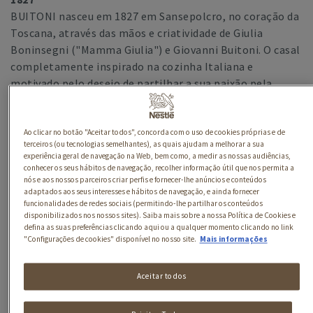
BUITONI nasceu em 1827 em Sansepolcro, no coração da
Toscana, através das mãos e criatividade de Giulia
Boninsegni ("Mamma Giulia") e Giovanni Buitoni. O casal
completamente inspirado na cozinha Italiana e
motivado pelo desejo de partilhar a sua paixão pela
cozinha Italiana em todo o lado decidiu iniciar o fabrico e
comercialização de massa de trigo duro, algo realmente
inovador naqueles dias.
Ao clicar no botão "Aceitar todos", concorda com o uso de cookies próprias e de
terceiros (ou tecnologias semelhantes), as quais ajudam a melhorar a sua
Mais tarde, em 1856 Giovanni, o primogénito do casal,
experiência geral de navegação na Web, bem como, a medir as nossas audiências,
abriu outra fábrica de massas em Città di Castello.
conhecer os seus hábitos de navegação, recolher informação útil que nos permita a
nós e aos nossos parceiros criar perfis e fornecer-lhe anúncios e conteúdos
adaptados aos seus interesses e hábitos de navegação, e ainda fornecer
1871
funcionalidades de redes sociais (permitindo-lhe partilhar os conteúdos
Em 1871, Giovanni inicia a produção de massas sem
disponibilizados nos nossos sites). Saiba mais sobre a nossa Política de Cookies e
glúten. Desta forma, BUITONI tornou-se uma das marcas
defina as suas preferências clicando aqui ou a qualquer momento clicando no link
"Configurações de cookies" disponível no nosso site.
Mais informações
mais sólidas e inovadoras da Itália, o que lhe mereceu
diversos e importantes prémios em feiras internacionais
Aceitar todos
de Chicago e Paris e, em 1901, foi premiado com a Cruz
do Mérito do trabalho.