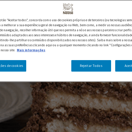
botão "Aceitar todos", concorda com o uso de cookies próprias e de terceiros (ou tecnologias sem
a melhorar a sua experiência geral de navegação na Web, bem como, a medir as nossas audiênc
de navegação, recolher informação útil que nos permita a nós e aos nossos parceiros criar perfis 
nteúdos adaptados aos seus interesses e hábitos de navegação, e ainda fornecer funcionalidad
itindo-lhe partilhar os conteúdos disponibilizados nos nossos sites). Saiba mais sobre a nossa
ina as suas preferências clicando aqui ou a qualquer momento clicando no link "Configurações 
 nosso site.
Mais informações
ções de cookies
Rejeitar Todos
Acei