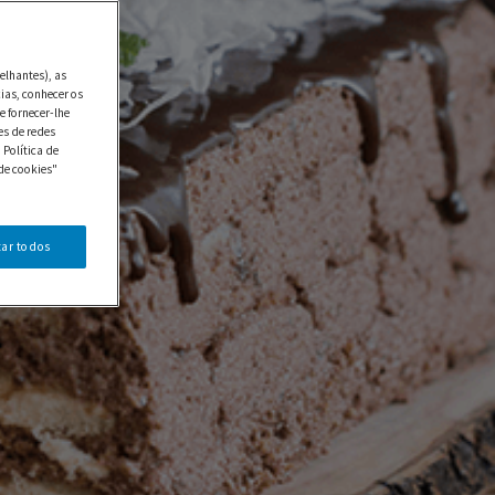
elhantes), as
ias, conhecer os
e fornecer-lhe
es de redes
 Política de
de cookies"
tar todos