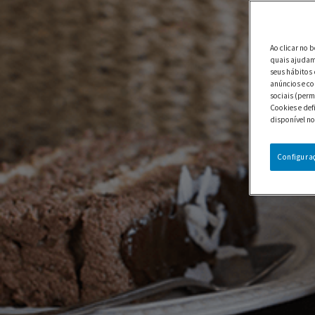
Ao clicar no 
quais ajudam 
seus hábitos 
anúncios e co
sociais (perm
Cookies e def
disponível no
Configura