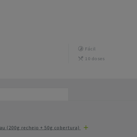
Fácil
10 doses
u (200g recheio + 50g cobertura)