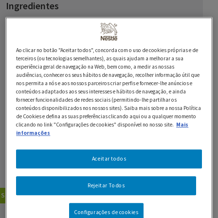
Ingredientes
100 g de manteiga
50 g de manteiga sem sal
Ao clicar no botão "Aceitar todos", concorda com o uso de cookies próprias e de
terceiros (ou tecnologias semelhantes), as quais ajudam a melhorar a sua
125 g de açúcar
experiência geral de navegação na Web, bem como, a medir as nossas
audiências, conhecer os seus hábitos de navegação, recolher informação útil que
125 g de amêndoas moídas
nos permita a nós e aos nossos parceiros criar perfis e fornecer-lhe anúncios e
conteúdos adaptados aos seus interesses e hábitos de navegação, e ainda
fornecer funcionalidades de redes sociais (permitindo-lhe partilhar os
4 ovos
conteúdos disponibilizados nos nossos sites). Saiba mais sobre a nossa Política
de Cookies e defina as suas preferências clicando aqui ou a qualquer momento
1 saqueta de fermento em pó
clicando no link "Configurações de cookies" disponível no nosso site.
Mais
informações
200 ml de Natas LONGA VIDA
Aceitar todos
350 g de Chocolate Preto 70% NESTLÉ Sobremesas
Rejeitar Todos
Sobremesas
Bolos
GUARDAR RECEITA
Configurações de cookies