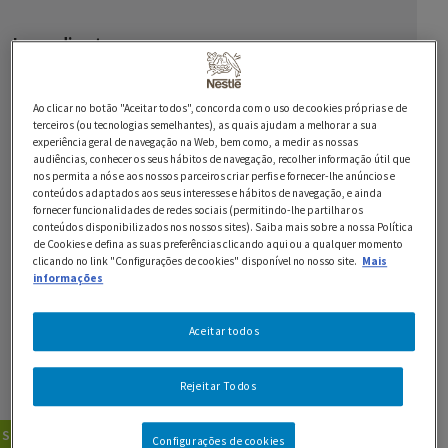
Ingredientes
4 ovos
Ao clicar no botão "Aceitar todos", concorda com o uso de cookies próprias e de
120 g de açúcar
terceiros (ou tecnologias semelhantes), as quais ajudam a melhorar a sua
experiência geral de navegação na Web, bem como, a medir as nossas
audiências, conhecer os seus hábitos de navegação, recolher informação útil que
120 g de farinha
nos permita a nós e aos nossos parceiros criar perfis e fornecer-lhe anúncios e
conteúdos adaptados aos seus interesses e hábitos de navegação, e ainda
10 bolachas
fornecer funcionalidades de redes sociais (permitindo-lhe partilhar os
conteúdos disponibilizados nos nossos sites). Saiba mais sobre a nossa Política
de Cookies e defina as suas preferências clicando aqui ou a qualquer momento
370 g de Chocolate Preto 70% NESTLÉ Sobremesas
clicando no link "Configurações de cookies" disponível no nosso site.
Mais
informações
30 g de manteiga
Aceitar todos
300 ml de Natas LONGA VIDA para bater
Rejeitar Todos
SMARTIES q.b.
Sobremesas
Bolos
Configurações de cookies