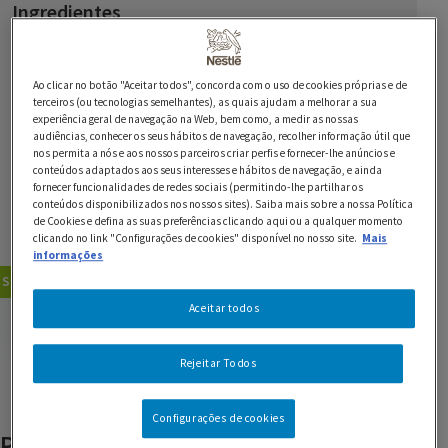
Ingredientes
2 0 toranjas rosa
Ao clicar no botão "Aceitar todos", concorda com o uso de cookies próprias e de
1 embalagem de massa quebrada
terceiros (ou tecnologias semelhantes), as quais ajudam a melhorar a sua
experiência geral de navegação na Web, bem como, a medir as nossas
200 g de Chocolate Preto 70% NESTLÉ Sobremesas
audiências, conhecer os seus hábitos de navegação, recolher informação útil que
nos permita a nós e aos nossos parceiros criar perfis e fornecer-lhe anúncios e
conteúdos adaptados aos seus interesses e hábitos de navegação, e ainda
fornecer funcionalidades de redes sociais (permitindo-lhe partilhar os
200 ml de Natas LONGA VIDA
conteúdos disponibilizados nos nossos sites). Saiba mais sobre a nossa Política
de Cookies e defina as suas preferências clicando aqui ou a qualquer momento
clicando no link "Configurações de cookies" disponível no nosso site.
Mais
4 0 palitos la reine
informações
Sobremesas
Tartes
Aceitar todos
GUARDAR RECEITA
Rejeitar Todos
Configurações de cookies
Produtos relacionados