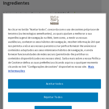
Ingredientes
1 lata de Leite Condensado NESTLÉ
2 gemas de ovo
Ao clicar no botão "Aceitar todos", concorda com o uso de cookies próprias e de
1 chavena de chá de nozes partidas
terceiros (ou tecnologias semelhantes), as quais ajudam a melhorar a sua
experiência geral de navegação na Web, bem como, a medir as nossas
audiências, conhecer os seus hábitos de navegação, recolher informação útil que
200 ml de Natas LONGA VIDA
nos permita a nós e aos nossos parceiros criar perfis e fornecer-lhe anúncios e
conteúdos adaptados aos seus interesses e hábitos de navegação, e ainda
1 c. de sopa de chocolate em pó
fornecer funcionalidades de redes sociais (permitindo-lhe partilhar os
conteúdos disponibilizados nos nossos sites). Saiba mais sobre a nossa Política
200 g de Chocolate Preto 70% NESTLÉ Sobremesas
de Cookies e defina as suas preferências clicando aqui ou a qualquer momento
clicando no link "Configurações de cookies" disponível no nosso site.
Mais
informações
4 c. de sopa de farinha
Aceitar todos
8 ovos
Rejeitar Todos
8 c. de sopa de açúcar
1 c. de sopa de manteiga