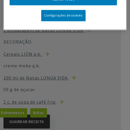
2 c. de sopa de manteiga sem sal
Configurações de cookies
200 g de NESTLÉ Classic Chocolate de Leite
1 embalagem de Natas LONGA VIDA
DECORAÇÃO:
Cereais LION q.b.
creme moka q.b.
100 ml de Natas LONGA VIDA
50 g de açucar
1 c. de sopa de café frio
Sobremesas
Bolos
GUARDAR RECEITA