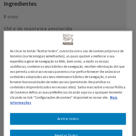
Ingredientes
8 ovos
150 g de manteiga amolecida
200 g de açucar
Ao clicar no botão "Aceitar todos", concorda com o uso de cookies próprias e de
150 g de farinha com fermento
terceiros (ou tecnologias semelhantes), as quais ajudam a melhorar a sua
experiência geral de navegação na Web, bem como, a medir as nossas
2 c. de chá de fermento
audiências, conhecer os seus hábitos de navegação, recolher informação útil que
nos permita a nós e aos nossos parceiros criar perfis e fornecer-lhe anúncios e
250 g de Chocolate Preto 53% NESTLÉ Sobremesas
conteúdos adaptados aos seus interesses e hábitos de navegação, e ainda
fornecer funcionalidades de redes sociais (permitindo-lhe partilhar os
conteúdos disponibilizados nos nossos sites). Saiba mais sobre a nossa Política
de Cookies e defina as suas preferências clicando aqui ou a qualquer momento
PARA A COBERTURA DE CREME DE CHOCOLATE E
clicando no link "Configurações de cookies" disponível no nosso site.
Mais
informações
DECORAÇÃO:
1 lata de Leite Condensado Tradicional NESTLÉ
Aceitar todos
2 c. de sopa de maisena
Rejeitar Todos