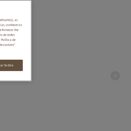
elhantes), as
ias, conhecer os
e fornecer-lhe
es de redes
 Política de
de cookies"
tar todos