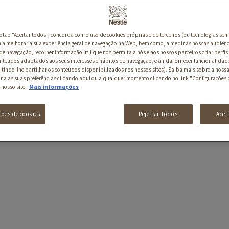
botão "Aceitar todos", concorda com o uso de cookies próprias e de terceiros (ou tecnologias sem
a melhorar a sua experiência geral de navegação na Web, bem como, a medir as nossas audiênc
de navegação, recolher informação útil que nos permita a nós e aos nossos parceiros criar perfis 
nteúdos adaptados aos seus interesses e hábitos de navegação, e ainda fornecer funcionalidad
itindo-lhe partilhar os conteúdos disponibilizados nos nossos sites). Saiba mais sobre a nossa
ina as suas preferências clicando aqui ou a qualquer momento clicando no link "Configurações 
 nosso site.
Mais informações
ções de cookies
Rejeitar Todos
Acei