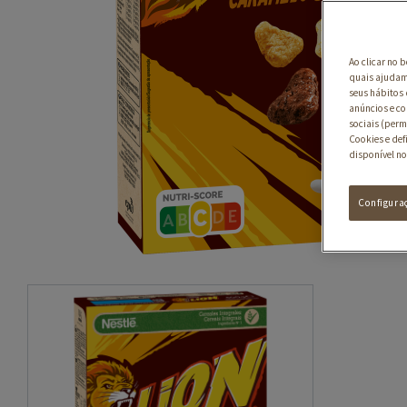
Ao clicar no 
quais ajudam 
seus hábitos 
anúncios e co
sociais (perm
Cookies e def
disponível no
Configura