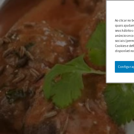
Ao clicar no 
quais ajudam 
seus hábitos 
anúncios e co
sociais (perm
Cookies e def
disponível no
Configura