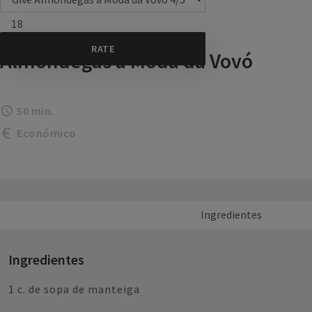
18
Almôndegas à Moda da Vovó
50 min.
Económico
Ingredientes
Ingredientes
1 c. de sopa de manteiga