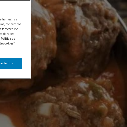
elhantes), as
ias, conhecer os
e fornecer-lhe
es de redes
 Política de
de cookies"
tar todos