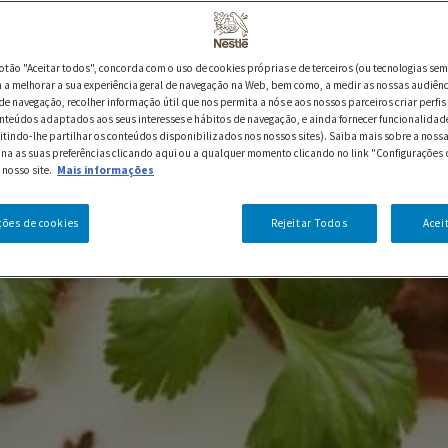
botão "Aceitar todos", concorda com o uso de cookies próprias e de terceiros (ou tecnologias sem
a melhorar a sua experiência geral de navegação na Web, bem como, a medir as nossas audiênc
de navegação, recolher informação útil que nos permita a nós e aos nossos parceiros criar perfis 
nteúdos adaptados aos seus interesses e hábitos de navegação, e ainda fornecer funcionalidad
itindo-lhe partilhar os conteúdos disponibilizados nos nossos sites). Saiba mais sobre a nossa
ina as suas preferências clicando aqui ou a qualquer momento clicando no link "Configurações 
 nosso site.
Mais informações
ções de cookies
Rejeitar Todos
Acei