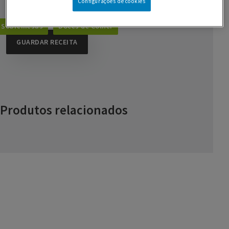
Configurações de cookies
1 c. de café de canela em pó
Sobremesas
Doces de Colher
GUARDAR RECEITA
Produtos relacionados