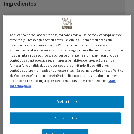
Ingredientes
PARA A COMPOTA:
4 maçãs descascadas e cortadas em cubos
Ao clicar no botão "Aceitar todos", concorda com o uso de cookies próprias e de
1 pau de canela
terceiros (ou tecnologias semelhantes), as quais ajudam a melhorar a sua
experiência geral de navegação na Web, bem como, a medir as nossas
audiências, conhecer os seus hábitos de navegação, recolher informação útil que
1 casca de limão
nos permita a nós e aos nossos parceiros criar perfis e fornecer-lhe anúncios e
conteúdos adaptados aos seus interesses e hábitos de navegação, e ainda
3 c. de sopa de açúcar mascavado
fornecer funcionalidades de redes sociais (permitindo-lhe partilhar os
conteúdos disponibilizados nos nossos sites). Saiba mais sobre a nossa Política
PARA O IOGURTE:
de Cookies e defina as suas preferências clicando aqui ou a qualquer momento
clicando no link "Configurações de cookies" disponível no nosso site.
Mais
informações
100 g de Leite em Pó MOLICO + 900ml de água
3 c. de sopa de Leite em Pó MOLICO
Aceitar todos
1 Iogurte LONGA VIDA Natural
Rejeitar Todos
3 c. de sopa de açúcar mascavado