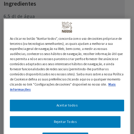
Ingredientes
6,5 dl de água
300 g de arroz
Ao clicar no botão "Aceitar todos", concorda com o uso de cookies próprias e de
800 g de bife de vaca (cortado às tirinhas)
terceiros (ou tecnologias semelhantes), as quais ajudam a melhorar a sua
experiência geral de navegação na Web, bem como, a medir as nossas
1/2 dl de azeite
audiências, conhecer os seus hábitos de navegação, recolher informação útil que
nos permita a nós e aos nossos parceiros criar perfis e fornecer-lhe anúncios e
3 dentes de alho
conteúdos adaptados aos seus interesses e hábitos de navegação, e ainda
fornecer funcionalidades de redes sociais (permitindo-lhe partilhar os
conteúdos disponibilizados nos nossos sites). Saiba mais sobre a nossa Política
1 dl de água
de Cookies e defina as suas preferências clicando aqui ou a qualquer momento
clicando no link "Configurações de cookies" disponível no nosso site.
Mais
1 embalagem de Natas Longa Vida Original
informações
1 raminho de alecrim
Aceitar todos
sal e pimenta q.b
Rejeitar Todos
1 cebola (pequena, picada)