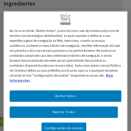
Ingredientes
PARA A BOLACHA:
400 g de farinha de trigo
Ao clicar no botão "Aceitar todos", concorda com o uso de cookies próprias e de
terceiros (ou tecnologias semelhantes), as quais ajudam a melhorar a sua
240 g farinha de amido de milho
experiência geral de navegação na Web, bem como, a medir as nossas
audiências, conhecer os seus hábitos de navegação, recolher informação útil que
100 g de manteiga
nos permita a nós e aos nossos parceiros criar perfis e fornecer-lhe anúncios e
conteúdos adaptados aos seus interesses e hábitos de navegação, e ainda
fornecer funcionalidades de redes sociais (permitindo-lhe partilhar os
2 ovos
conteúdos disponibilizados nos nossos sites). Saiba mais sobre a nossa Política
de Cookies e defina as suas preferências clicando aqui ou a qualquer momento
1 c. de chá de fermento
clicando no link "Configurações de cookies" disponível no nosso site.
Mais
informações
PARA O RECHEIO:
Aceitar todos
1 lata de Leite Condensado Cozido NESTLÉ
50 ml de Natas Longa Vida
Rejeitar Todos
Sobremesas
Bolos
Configurações de cookies
GUARDAR RECEITA