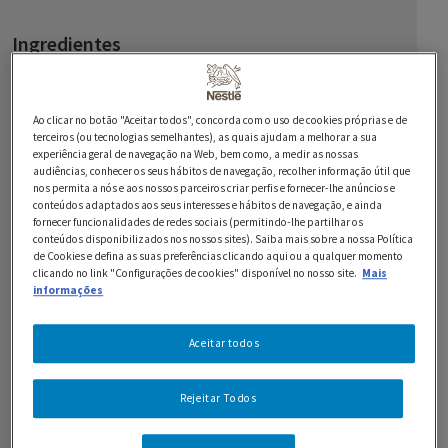
Ingredientes
300 g de Chocolate Preto 70% NESTLÉ Sobremesas
Ao clicar no botão "Aceitar todos", concorda com o uso de cookies próprias e de
terceiros (ou tecnologias semelhantes), as quais ajudam a melhorar a sua
2 ovos
experiência geral de navegação na Web, bem como, a medir as nossas
audiências, conhecer os seus hábitos de navegação, recolher informação útil que
nos permita a nós e aos nossos parceiros criar perfis e fornecer-lhe anúncios e
100 g de ginjas descaroçadas em calda
conteúdos adaptados aos seus interesses e hábitos de navegação, e ainda
fornecer funcionalidades de redes sociais (permitindo-lhe partilhar os
60 g de manteiga
conteúdos disponibilizados nos nossos sites). Saiba mais sobre a nossa Política
de Cookies e defina as suas preferências clicando aqui ou a qualquer momento
60 g de açúcar
clicando no link "Configurações de cookies" disponível no nosso site.
Mais
informações
60 g de farinha
Aceitar todos
30 g de amêndoas laminadas
20 g de açúcar em pó
Rejeitar Todos
1 raspas de laranja