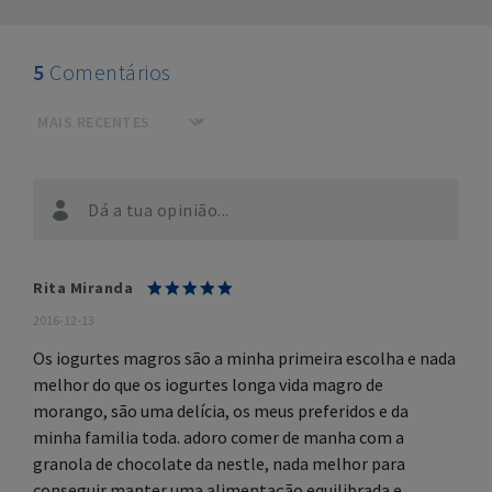
5
Comentários
Dá a tua opinião...
Rita Miranda
2016-12-13
Os iogurtes magros são a minha primeira escolha e nada
melhor do que os iogurtes longa vida magro de
morango, são uma delícia, os meus preferidos e da
minha familia toda. adoro comer de manha com a
granola de chocolate da nestle, nada melhor para
conseguir manter uma alimentação equilibrada e