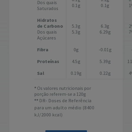
Dos quais
0.1g
0.1g
1
Saturados
Hidratos
de Carbono
5.3g
6.3g
2
Dos quais
5.3g
6.29g
7
Açúcares
Fibra
0g
-0.01g
Proteínas
4.5g
5.39g
1
Sal
0.19g
0.22g
4
Os valores nutricionais por
porção referem-se a 120g
DR- Doses de Referência
para um adulto médio (8400
kJ/2000 kcal)