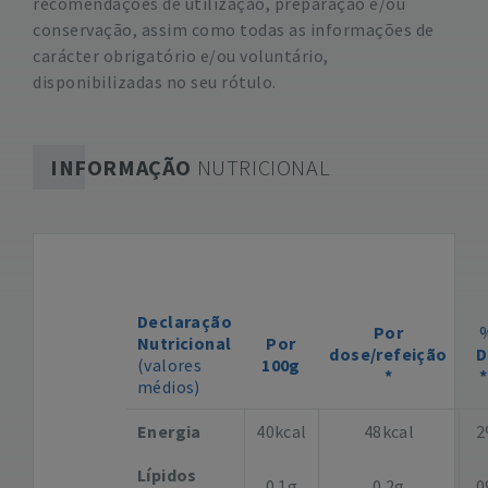
recomendações de utilização, preparação e/ou
conservação, assim como todas as informações de
carácter obrigatório e/ou voluntário,
disponibilizadas no seu rótulo.
INFORMAÇÃO
NUTRICIONAL
Declaração
Por
Nutricional
Por
dose/refeição
D
(valores
100g
*
*
médios)
Energia
40kcal
48kcal
2
Lípidos
0.1g
0.2g
0