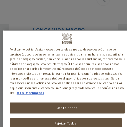
LONGA VIDA MAGRO
AROMA MORANGO
Um sabor delicioso com
Ao clicar no botão "Aceitar todos", concorda com o uso de cookies próprias e de
terceiros (ou tecnologias semelhantes), as quais ajudam a melhorar a sua experiência
0% de matéria gorda e 0%
geral de navegação na Web, bem como, a medir as nossas audiências, conhecer os seus
de açúcares adicionados.
hábitos de navegação, recolher informação útil que nos permita a nós e aos nossos
Produto também apto
parceiros criar perfis e fornecer-lhe anúncios e conteúdos adaptados aos seus
interesses e hábitos de navegação, e ainda fornecer funcionalidades de redes sociais
para diabéticos.
(permitindo-lhe partilhar os conteúdos disponibilizados nos nossos sites). Saiba
mais sobre a nossa Política de Cookies e defina as suas preferências clicando aqui ou
a qualquer momento clicando no link "Configurações de cookies" disponível no nosso
site.
Mais informações
Aceitar todos
Rejeitar Todos