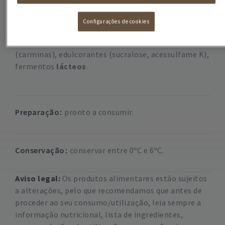
Ingredientes
Configurações de cookies
Leite
pasteurizado magro,
leite
magro em pó,
proteínas de
leite
, gelatina, aroma, corante
(carminas), edulcorantes (sucralose, acessulfame K),
fermentos
lácteos
.
Preparação
pronto a consumir.
Conservação
conservar entre 0ºC e 6ºC.
Aviso legal:
Os produtos alimentares estão sujeitos
a alterações, pelo que recomendamos que antes de
proceder ao seu consumo/utilização, leia sempre a
informação nutricional, lista de ingredientes,