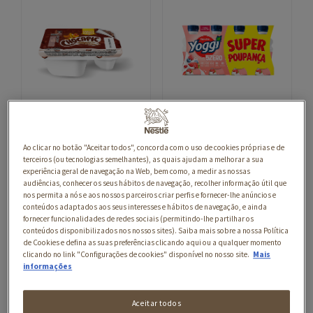
CHOCAPIC:
IOGURTES
CEREAIS, BARRAS
LÍQUIDOS YOGGI®
Ao clicar no botão "Aceitar todos", concorda com o uso de cookies próprias e de
DE CEREAIS,
terceiros (ou tecnologias semelhantes), as quais ajudam a melhorar a sua
YOGGI 5ZERO FRUTOS
IOGURTES
experiência geral de navegação na Web, bem como, a medir as nossas
SILVESTRES
audiências, conhecer os seus hábitos de navegação, recolher informação útil que
IOGURTE CHOCAPIC:
nos permita a nós e aos nossos parceiros criar perfis e fornecer-lhe anúncios e
SABOROSA
conteúdos adaptados aos seus interesses e hábitos de navegação, e ainda
10
COMBINAÇÃO
fornecer funcionalidades de redes sociais (permitindo-lhe partilhar os
conteúdos disponibilizados nos nossos sites). Saiba mais sobre a nossa Política
IOGURTES LÍQUIDOS
de Cookies e defina as suas preferências clicando aqui ou a qualquer momento
20
clicando no link "Configurações de cookies" disponível no nosso site.
Mais
informações
IOGURTES BI-
COMPARTIMENTADOS
Aceitar todos