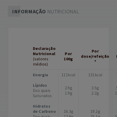
INFORMAÇÃO
NUTRICIONAL
Declaração
Por
Nutricional
Por
dose/refeição
(valores
100g
*
médios)
Energia
111kcal
131kcal
Lípidos
2.9g
3.5g
Dos quais
1.9g
2.2g
Saturados
Hidratos
de Carbono
16.3g
19.2g
Dos quais
12.8g
15.1g