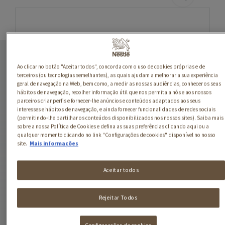
IOGURTE COM
CHOCAPIC
Ao clicar no botão "Aceitar todos", concorda com o uso de cookies próprias e de
terceiros (ou tecnologias semelhantes), as quais ajudam a melhorar a sua experiência
O prazer único da
geral de navegação na Web, bem como, a medir as nossas audiências, conhecer os seus
hábitos de navegação, recolher informação útil que nos permita a nós e aos nossos
combinação do melhor
parceiros criar perfis e fornecer-lhe anúncios e conteúdos adaptados aos seus
iogurte com as mais
interesses e hábitos de navegação, e ainda fornecer funcionalidades de redes sociais
(permitindo-lhe partilhar os conteúdos disponibilizados nos nossos sites). Saiba mais
deliciosas inclusões de
sobre a nossa Política de Cookies e defina as suas preferências clicando aqui ou a
cereais Nestlé! Prepara-te
qualquer momento clicando no link "Configurações de cookies" disponível no nosso
para um mix de sabores,
site.
Mais informações
cores, texturas e
sensações…
Aceitar todos
Rejeitar Todos