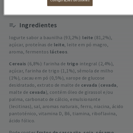
Configurações de cookies
Ingredientes
Iogurte sabor a baunilha (93,2%):
leite
(81,2%),
açúcar, proteínas de
leite
, leite em pó magro,
aroma, fermentos
lácteos
.
Cereais
(6,8%): farinha de
trigo
integral (2,4%),
açúcar, farinha de trigo (1,1%), sêmola de milho
(1%), cacau em pó (0,5%), xarope de glucose
desidratado, extrato de malte de
cevada
(
cevada
,
malte de
cevada
), contém óleo de girassol e/ou
palma, carbonato de cálcio, emulsionante
(lecitinas), sal, aromas naturais, ferro, niacina, ácido
pantoténico, vitamina D, B6, tiamina, riboflavina,
ácido fólico.
Pode conter
frutos de casca rija, soja, sésamo,