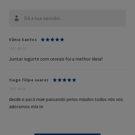
Dá a tua opinião...
Vânia Santos
2017-09-15
Juntar iogurte com cereais foi a melhor ideia!
tiago filipe suarez
2017-04-06
desde o pai à mae passando pelos miudos todos nós vos
adoramos mix in