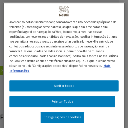
Ingredientes
Ao clicar no botão "Aceitar todos", concorda com o uso de cookies próprias e de
1 embalagem de Natas LONGA VIDA
terceiros (ou tecnologias semelhantes), as quais ajudam a melhorar a sua
experiência geral de navegação na Web, bem como, a medir as nossas
2 folhas de gelatina incolor
audiências, conhecer os seus hábitos de navegação, recolher informação útil que
nos permita a nós e aos nossos parceiros criar perfis e fornecer-lhe anúncios e
conteúdos adaptados aos seus interesses e hábitos de navegação, e ainda
1 c. de café de extracto de baunilha
fornecer funcionalidades de redes sociais (permitindo-lhe partilhar os
conteúdos disponibilizados nos nossos sites). Saiba mais sobre a nossa Política
8 morangos grandes
de Cookies e defina as suas preferências clicando aqui ou a qualquer momento
clicando no link "Configurações de cookies" disponível no nosso site.
Mais
Sobremesas
Doces de Colher
informações
GUARDAR RECEITA
Aceitar todos
Rejeitar Todos
Produtos relacionados
Configurações de cookies