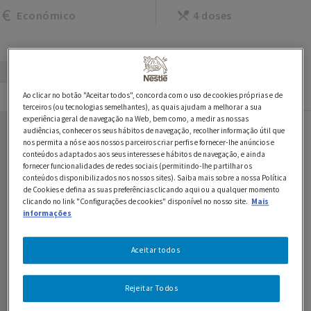
Económico
4 doses
Ingredientes
Preparação
Ao clicar no botão "Aceitar todos", concorda com o uso de cookies próprias e de
terceiros (ou tecnologias semelhantes), as quais ajudam a melhorar a sua
experiência geral de navegação na Web, bem como, a medir as nossas
audiências, conhecer os seus hábitos de navegação, recolher informação útil que
Ingredientes
nos permita a nós e aos nossos parceiros criar perfis e fornecer-lhe anúncios e
conteúdos adaptados aos seus interesses e hábitos de navegação, e ainda
fornecer funcionalidades de redes sociais (permitindo-lhe partilhar os
350 g de batata
conteúdos disponibilizados nos nossos sites). Saiba mais sobre a nossa Política
de Cookies e defina as suas preferências clicando aqui ou a qualquer momento
2 alhos franceses
clicando no link "Configurações de cookies" disponível no nosso site.
Mais
informações
2 c. de sopa de manteiga
Aceitar todos
1 l de água
1 dl de azeite
Rejeitar Todos
2 fatias de pão de forma (em cubos torrados)