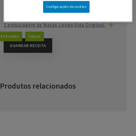
Configurações de cookies
1 cubo de MAGGI Caldo de Galinha
1 embalagem de Natas Longa Vida Original
Entradas
Sopas
GUARDAR RECEITA
Produtos relacionados