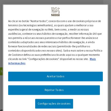
Ingredientes
1 lata de Leite Condensado Tradicional NESTLÉ
Ao clicar no botão "Aceitar todos", concorda com o uso de cookies próprias e de
terceiros (ou tecnologias semelhantes), as quais ajudam a melhorar a sua
experiência geral de navegação na Web, bem como, a medir as nossas
500 ml de Natas LONGA VIDA
audiências, conhecer os seus hábitos de navegação, recolher informação útil que
nos permita a nós e aos nossos parceiros criar perfis e fornecer-lhe anúncios e
100 g de nozes picadas
conteúdos adaptados aos seus interesses e hábitos de navegação, e ainda
fornecer funcionalidades de redes sociais (permitindo-lhe partilhar os
conteúdos disponibilizados nos nossos sites). Saiba mais sobre a nossa Política
180 g de pepitas de chocolate preto NESTLÉ
de Cookies e defina as suas preferências clicando aqui ou a qualquer momento
clicando no link "Configurações de cookies" disponível no nosso site.
Mais
1 dl de leite
informações
Sobremesas
Gelados
Aceitar todos
GUARDAR RECEITA
Rejeitar Todos
Configurações de cookies