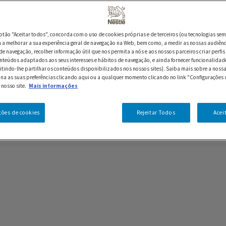
botão "Aceitar todos", concorda com o uso de cookies próprias e de terceiros (ou tecnologias sem
a melhorar a sua experiência geral de navegação na Web, bem como, a medir as nossas audiênc
de navegação, recolher informação útil que nos permita a nós e aos nossos parceiros criar perfis 
nteúdos adaptados aos seus interesses e hábitos de navegação, e ainda fornecer funcionalidad
itindo-lhe partilhar os conteúdos disponibilizados nos nossos sites). Saiba mais sobre a nossa
ina as suas preferências clicando aqui ou a qualquer momento clicando no link "Configurações 
 nosso site.
Mais informações
ções de cookies
Rejeitar Todos
Acei