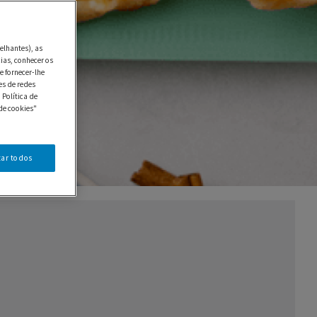
elhantes), as
ias, conhecer os
e fornecer-lhe
es de redes
 Política de
de cookies"
tar todos