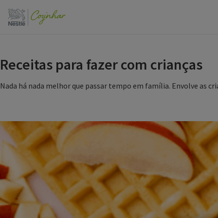
Passar
para
o
conteúdo
principal
Receitas para fazer com crianças
Nada há nada melhor que passar tempo em família. Envolve as cria