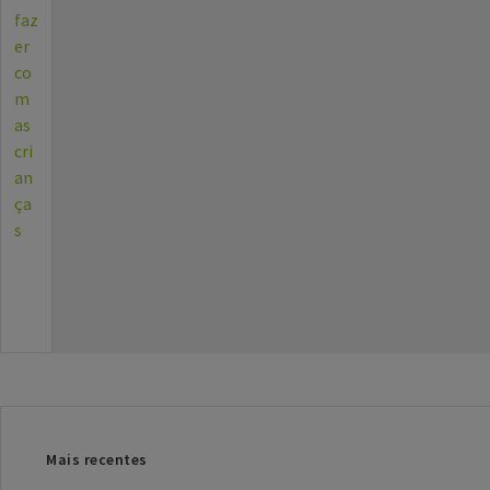
faz
er
co
m
as
cri
an
ça
s