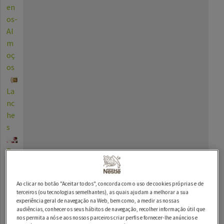
en
os-
Al
m
oç
os
La
nc
he
s
Be
bid
as
Ao clicar no botão "Aceitar todos", concorda com o uso de cookies próprias e de
terceiros (ou tecnologias semelhantes), as quais ajudam a melhorar a sua
Die
experiência geral de navegação na Web, bem como, a medir as nossas
tas
audiências, conhecer os seus hábitos de navegação, recolher informação útil que
nos permita a nós e aos nossos parceiros criar perfis e fornecer-lhe anúncios e
Es