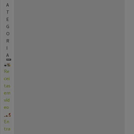
A
T
E
G
O
R
I
A
Re
cei
tas
em
víd
eo
En
tra