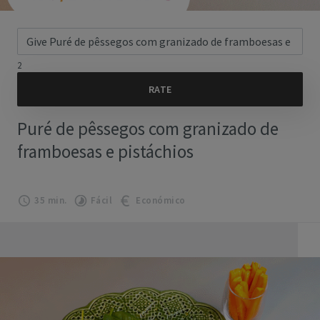
2
Puré de pêssegos com granizado de
framboesas e pistáchios
35 min.
Fácil
Económico