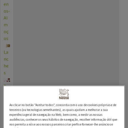
en
os-
Al
m
oç
os
La
nc
he
s
Be
bid
as
Ao clicar no botão "Aceitar todos", concorda com o uso de cookies próprias e de
terceiros (ou tecnologias semelhantes), as quais ajudam a melhorar a sua
Die
experiência geral de navegação na Web, bem como, a medir as nossas
tas
audiências, conhecer os seus hábitos de navegação, recolher informação útil que
nos permita a nós e aos nossos parceiros criar perfis e fornecer-lhe anúncios e
Es