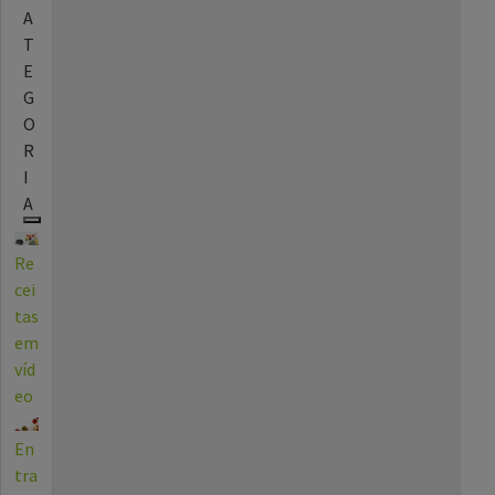
A
T
E
G
O
R
I
A
Re
cei
tas
em
víd
eo
En
tra