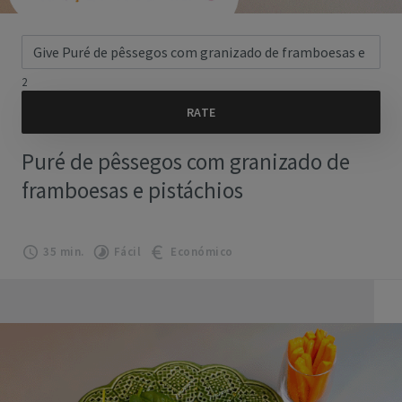
2
Puré de pêssegos com granizado de
framboesas e pistáchios
35 min.
Fácil
Económico