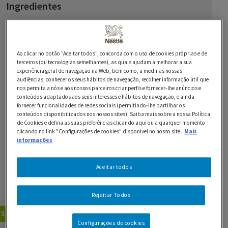
Ingredientes
1 lata de Leite Condensado Tradicional NESTLÉ
50 g de manteiga
Ao clicar no botão "Aceitar todos", concorda com o uso de cookies próprias e de
terceiros (ou tecnologias semelhantes), as quais ajudam a melhorar a sua
45 g de NESQUIK
experiência geral de navegação na Web, bem como, a medir as nossas
audiências, conhecer os seus hábitos de navegação, recolher informação útil que
nos permita a nós e aos nossos parceiros criar perfis e fornecer-lhe anúncios e
100 g de bolachas
conteúdos adaptados aos seus interesses e hábitos de navegação, e ainda
fornecer funcionalidades de redes sociais (permitindo-lhe partilhar os
PARA A DECORAÇÃO:
conteúdos disponibilizados nos nossos sites). Saiba mais sobre a nossa Política
de Cookies e defina as suas preferências clicando aqui ou a qualquer momento
40 g de Chocolate Branco MILKYBAR
clicando no link "Configurações de cookies" disponível no nosso site.
Mais
informações
SMARTIES q.b.
Aceitar todos
corantes de uso alimentar q.b.
pérolas ou pepitas de chocolate q.b.
Rejeitar Todos
Sobremesas
Receitas de Chocolate
Configurações de cookies