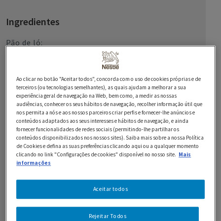
Ingredientes
Pão de ló:
7 ovos
Ao clicar no botão "Aceitar todos", concorda com o uso de cookies próprias e de
400 g de açúcar
terceiros (ou tecnologias semelhantes), as quais ajudam a melhorar a sua
experiência geral de navegação na Web, bem como, a medir as nossas
260 g de farinha de trigo
audiências, conhecer os seus hábitos de navegação, recolher informação útil que
nos permita a nós e aos nossos parceiros criar perfis e fornecer-lhe anúncios e
180 g de óleo
conteúdos adaptados aos seus interesses e hábitos de navegação, e ainda
fornecer funcionalidades de redes sociais (permitindo-lhe partilhar os
conteúdos disponibilizados nos nossos sites). Saiba mais sobre a nossa Política
200 ml de água morna
de Cookies e defina as suas preferências clicando aqui ou a qualquer momento
clicando no link "Configurações de cookies" disponível no nosso site.
Mais
1 c. de chá de fermento
informações
Recheio:
Aceitar todos
1 lata de Creme de Leite NESTLÉ
Rejeitar Todos
1 lata de Leite Condensado Cozido NESTLÉ