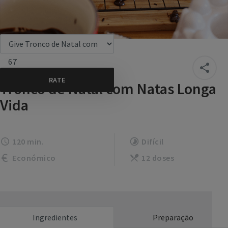
67
Tronco de Natal com Natas Longa
Vida
120 min.
Difícil
Económico
12 doses
Ingredientes
Preparação