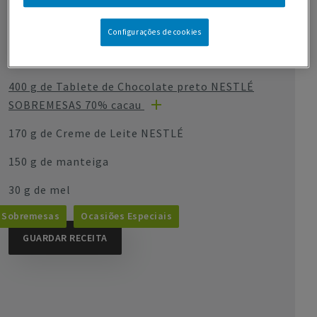
30 g de manteiga
Configurações de cookies
Ganache cobertura:
400 g de Tablete de Chocolate preto NESTLÉ
SOBREMESAS 70% cacau
170 g de Creme de Leite NESTLÉ
150 g de manteiga
30 g de mel
Sobremesas
Ocasiões Especiais
GUARDAR RECEITA