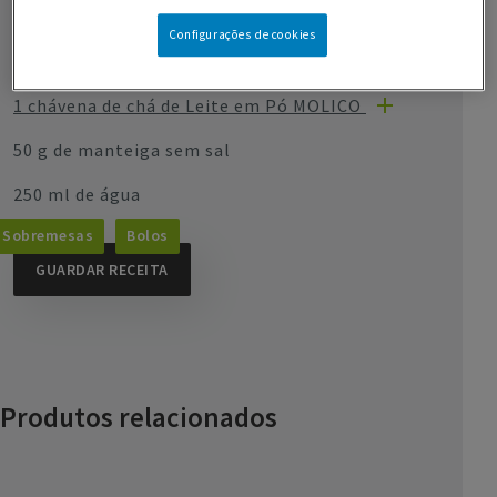
1/2 chávena de chá de farinha
Configurações de cookies
1 c. de sopa de Leite em Pó MOLICO
1 chávena de chá de Leite em Pó MOLICO
50 g de manteiga sem sal
250 ml de água
Sobremesas
Bolos
GUARDAR RECEITA
Produtos relacionados