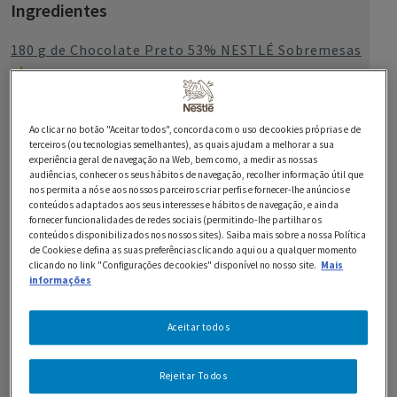
Ingredientes
180 g de Chocolate Preto 53% NESTLÉ Sobremesas
2 c. de chá de extrato de baunilha
Ao clicar no botão "Aceitar todos", concorda com o uso de cookies próprias e de
2 ovos
terceiros (ou tecnologias semelhantes), as quais ajudam a melhorar a sua
experiência geral de navegação na Web, bem como, a medir as nossas
audiências, conhecer os seus hábitos de navegação, recolher informação útil que
100 g de Chocolate Milky Bar NESTLÉ em pedaços
nos permita a nós e aos nossos parceiros criar perfis e fornecer-lhe anúncios e
pequenos
conteúdos adaptados aos seus interesses e hábitos de navegação, e ainda
fornecer funcionalidades de redes sociais (permitindo-lhe partilhar os
conteúdos disponibilizados nos nossos sites). Saiba mais sobre a nossa Política
100 g de Chocolate de Leite NESTLÉ em pedaços
de Cookies e defina as suas preferências clicando aqui ou a qualquer momento
pequenos
clicando no link "Configurações de cookies" disponível no nosso site.
Mais
informações
150 g de açúcar mascavado
Aceitar todos
1 c. de chá de fermento em pó
50 g de cacau em pó
Rejeitar Todos