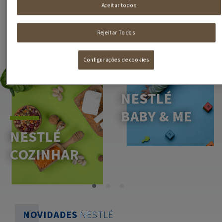
Aceitar todos
Rejeitar Todos
Configurações de cookies
NESTLÉ
BABY & ME
NESTLÉ
COZINHAR
NOVIDADES
NESTLÉ