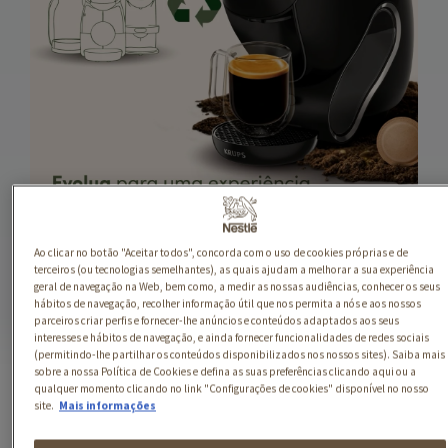
.
.
Ao clicar no botão "Aceitar todos", concorda com o uso de cookies próprias e de
terceiros (ou tecnologias semelhantes), as quais ajudam a melhorar a sua experiência
geral de navegação na Web, bem como, a medir as nossas audiências, conhecer os seus
hábitos de navegação, recolher informação útil que nos permita a nós e aos nossos
parceiros criar perfis e fornecer-lhe anúncios e conteúdos adaptados aos seus
interesses e hábitos de navegação, e ainda fornecer funcionalidades de redes sociais
(permitindo-lhe partilhar os conteúdos disponibilizados nos nossos sites). Saiba mais
sobre a nossa Política de Cookies e defina as suas preferências clicando aqui ou a
qualquer momento clicando no link "Configurações de cookies" disponível no nosso
site.
Mais informações
SABOREIA A VIDA:
UNIVERSO NESTLÉ