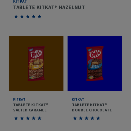
KITKAT
TABLETE KITKAT® HAZELNUT
Give
Give
Give
Give
Give
Tablete
Tablete
Tablete
Tablete
Tablete
KITKAT®
KITKAT®
KITKAT®
KITKAT®
KITKAT®
Hazelnut
Hazelnut
Hazelnut
Hazelnut
Hazelnut
1/5
2/5
3/5
4/5
5/5
KITKAT
KITKAT
TABLETE KITKAT®
TABLETE KITKAT®
SALTED CARAMEL
DOUBLE CHOCOLATE
Give
Give
Give
Give
Give
Give
Give
Give
Give
Give