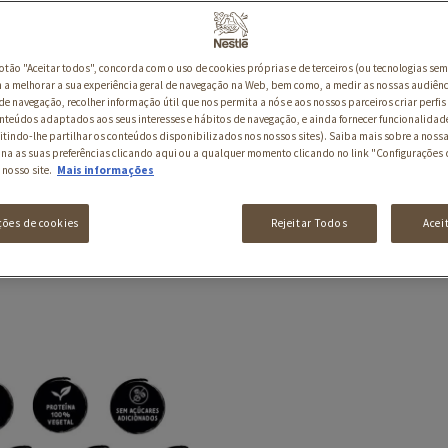
botão "Aceitar todos", concorda com o uso de cookies próprias e de terceiros (ou tecnologias sem
a melhorar a sua experiência geral de navegação na Web, bem como, a medir as nossas audiênc
de navegação, recolher informação útil que nos permita a nós e aos nossos parceiros criar perfis 
nteúdos adaptados aos seus interesses e hábitos de navegação, e ainda fornecer funcionalidad
itindo-lhe partilhar os conteúdos disponibilizados nos nossos sites). Saiba mais sobre a nossa
ina as suas preferências clicando aqui ou a qualquer momento clicando no link "Configurações 
 nosso site.
Mais informações
ções de cookies
Rejeitar Todos
Acei