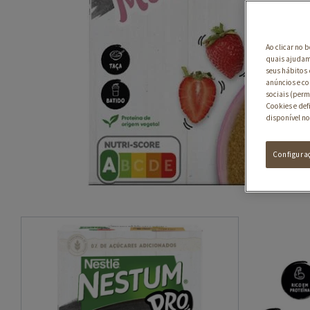
Ao clicar no 
quais ajudam 
seus hábitos 
anúncios e co
sociais (perm
Cookies e def
disponível no
Configura