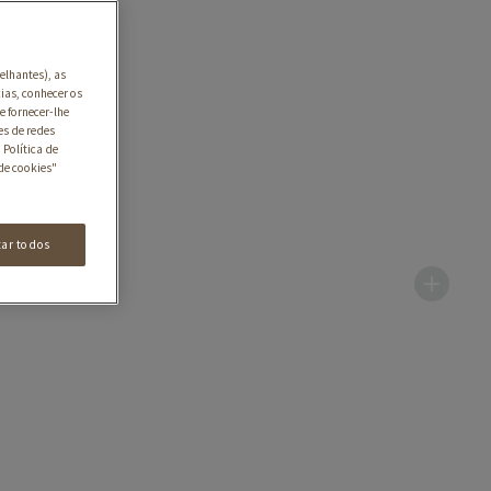
elhantes), as
ias, conhecer os
e fornecer-lhe
es de redes
 Política de
de cookies"
tar todos