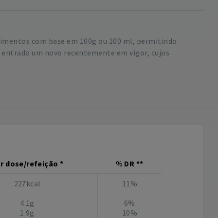
 alimentos com base em 100g ou 100 ml, permitindo
o entrado um novo recentemente em vigor, cujos
r dose/refeição *
%
DR **
227kcal
11%
4.1g
6%
1.9g
10%