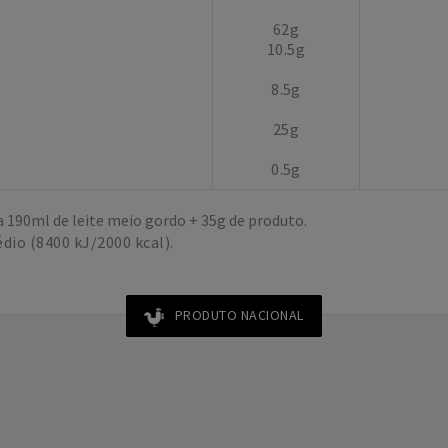
62g
10.5g
8.5g
25g
0.5g
a 190ml de leite meio gordo + 35g de produto.
dio (8400 kJ/2000 kcal).
PRODUTO NACIONAL