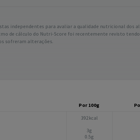
istas independentes para avaliar a qualidade nutricional dos
mo de cálculo do Nutri-Score foi recentemente revisto tend
os sofreram alterações.
Por 100g
Po
392kcal
3g
0.5g