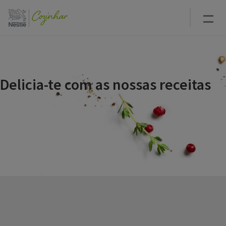
Passar
para
o
conteúdo
principal
Delicia-te com as nossas receitas