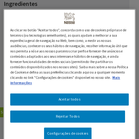
Ingredientes
100 g de manteiga
1 lata de Leite Condensado NESTLÉ
Ao clicar no botão "Aceitar todos", concorda com o uso de cookies próprias e de
terceiros (ou tecnologias semelhantes), as quais ajudam a melhorar a sua
experiência geral de navegação na Web, bem como, a medir as nossas
2 ovos
audiências, conhecer os seus hábitos de navegação, recolher informação útil que
nos permita a nós e aos nossos parceiros criar perfis e fornecer-lhe anúncios e
2 gemas de ovo
conteúdos adaptados aos seus interesses e hábitos de navegação, e ainda
fornecer funcionalidades de redes sociais (permitindo-lhe partilhar os
60 g de açúcar
conteúdos disponibilizados nos nossos sites). Saiba mais sobre a nossa Política
de Cookies e defina as suas preferências clicando aqui ou a qualquer momento
clicando no link "Configurações de cookies" disponível no nosso site.
Mais
40 g de farinha
informações
200 g de Chocolate Preto 70% NESTLÉ Sobremesas
Aceitar todos
Sobremesas
Bolos
Rejeitar Todos
GUARDAR RECEITA
Configurações de cookies