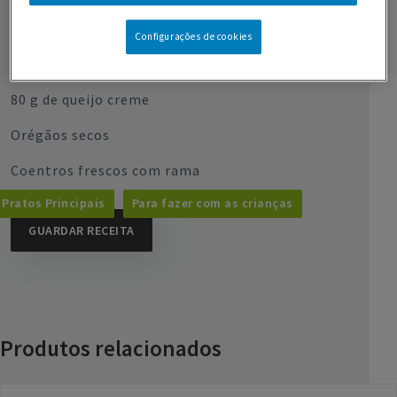
10 g de milho cozido
Configurações de cookies
150 g de queijo mozarela ralado
80 g de queijo creme
Orégãos secos
Coentros frescos com rama
Pratos Principais
Para fazer com as crianças
GUARDAR RECEITA
Produtos relacionados