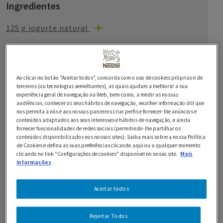
Ingredientes
125 g iogurte natural
250 g de farinha de trigo
1 colher de sobremesa de fermento em pó
Ao clicar no botão "Aceitar todos", concorda com o uso de cookies próprias e de
400 g de tomates maduros
terceiros (ou tecnologias semelhantes), as quais ajudam a melhorar a sua
experiência geral de navegação na Web, bem como, a medir as nossas
audiências, conhecer os seus hábitos de navegação, recolher informação útil que
100 g cebolas médias
nos permita a nós e aos nossos parceiros criar perfis e fornecer-lhe anúncios e
conteúdos adaptados aos seus interesses e hábitos de navegação, e ainda
2 dentes de alho
fornecer funcionalidades de redes sociais (permitindo-lhe partilhar os
conteúdos disponibilizados nos nossos sites). Saiba mais sobre a nossa Política
de Cookies e defina as suas preferências clicando aqui ou a qualquer momento
2 colheres de sopa de azeite
clicando no link "Configurações de cookies" disponível no nosso site.
Mais
informações
150 g de hortícolas variados (ex.: pimento, curgete,
espinafres)
Aceitar todos
100 g de cogumelos
Rejeitar Todos
100 g de cenoura ralada