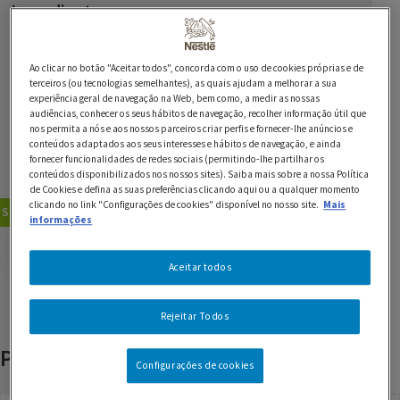
Ingredientes
1 lata de Leite Condensado Cozido NESTLÉ
Ao clicar no botão "Aceitar todos", concorda com o uso de cookies próprias e de
4 maçãs vermelhas
terceiros (ou tecnologias semelhantes), as quais ajudam a melhorar a sua
experiência geral de navegação na Web, bem como, a medir as nossas
audiências, conhecer os seus hábitos de navegação, recolher informação útil que
4 paus de espetadas
nos permita a nós e aos nossos parceiros criar perfis e fornecer-lhe anúncios e
conteúdos adaptados aos seus interesses e hábitos de navegação, e ainda
marshmallows para os dentes (ou dentes de vampiro
fornecer funcionalidades de redes sociais (permitindo-lhe partilhar os
conteúdos disponibilizados nos nossos sites). Saiba mais sobre a nossa Política
de plástico) q.b.
de Cookies e defina as suas preferências clicando aqui ou a qualquer momento
clicando no link "Configurações de cookies" disponível no nosso site.
Mais
Sobremesas
Receitas com Leite Condensado
informações
GUARDAR RECEITA
Aceitar todos
Rejeitar Todos
Produtos relacionados
Configurações de cookies