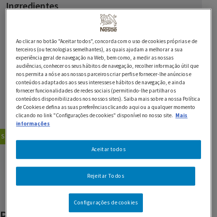
Ingredientes
400 ml de leite de coco
Ao clicar no botão "Aceitar todos", concorda com o uso de cookies próprias e de
coco ralado q.b.
terceiros (ou tecnologias semelhantes), as quais ajudam a melhorar a sua
experiência geral de navegação na Web, bem como, a medir as nossas
250 g de Chocolate Preto 70% NESTLÉ Sobremesas
audiências, conhecer os seus hábitos de navegação, recolher informação útil que
nos permita a nós e aos nossos parceiros criar perfis e fornecer-lhe anúncios e
conteúdos adaptados aos seus interesses e hábitos de navegação, e ainda
fornecer funcionalidades de redes sociais (permitindo-lhe partilhar os
2 c. de sopa de óleo girassol
conteúdos disponibilizados nos nossos sites). Saiba mais sobre a nossa Política
de Cookies e defina as suas preferências clicando aqui ou a qualquer momento
clicando no link "Configurações de cookies" disponível no nosso site.
Mais
120 g de Leite Condensado NESTLÉ
informações
Sobremesas
Gelados
Aceitar todos
GUARDAR RECEITA
Rejeitar Todos
Configurações de cookies
Produtos relacionados