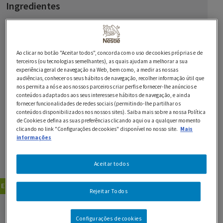
Ingredientes
4 c. de sopa de azeite
2 cebolas cortadas às rodelas
Ao clicar no botão "Aceitar todos", concorda com o uso de cookies próprias e de
terceiros (ou tecnologias semelhantes), as quais ajudam a melhorar a sua
2 chuchus descascados e partidos em cubos
experiência geral de navegação na Web, bem como, a medir as nossas
audiências, conhecer os seus hábitos de navegação, recolher informação útil que
1 kg de cenouras descascadas e partidas às rodelas
nos permita a nós e aos nossos parceiros criar perfis e fornecer-lhe anúncios e
conteúdos adaptados aos seus interesses e hábitos de navegação, e ainda
fornecer funcionalidades de redes sociais (permitindo-lhe partilhar os
1 cubo de MAGGI Caldo de Galinha
conteúdos disponibilizados nos nossos sites). Saiba mais sobre a nossa Política
de Cookies e defina as suas preferências clicando aqui ou a qualquer momento
sal q.b.
clicando no link "Configurações de cookies" disponível no nosso site.
Mais
informações
sumo de 1/2 laranja
Aceitar todos
raspa de 1 laranja
Entradas
Sopas
Rejeitar Todos
GUARDAR RECEITA
Configurações de cookies